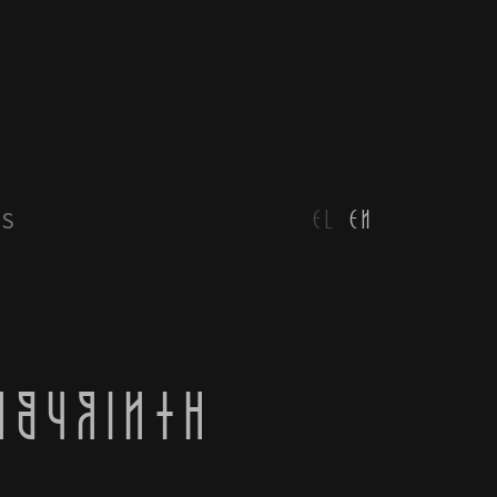
IS
EL
EN
ABYRINTH