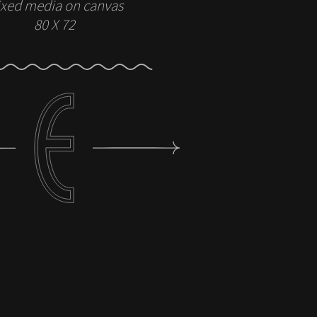
xed media on canvas
80 X 72